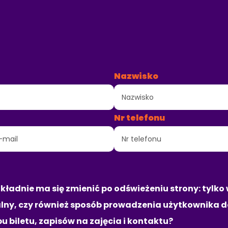
TERAKTYWNY BRIEF N
STRONĘ INTERNETOW
Nazwisko
Nr telefonu
L PROJEKTU
kładnie ma się zmienić po odświeżeniu strony: tylko 
lny, czy również sposób prowadzenia użytkownika do
u biletu, zapisów na zajęcia i kontaktu?