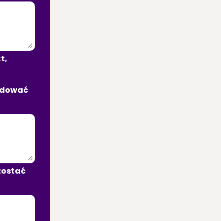
, 
udować 
zostać 