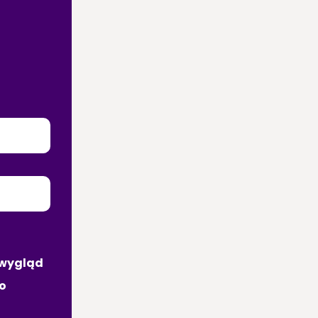
A 
Ą
wygląd 
 