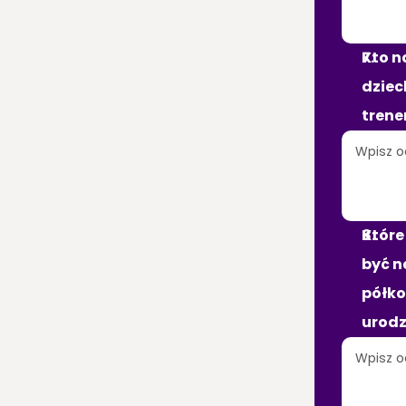
Kto n
dziec
trene
Które
być n
półkol
urodz