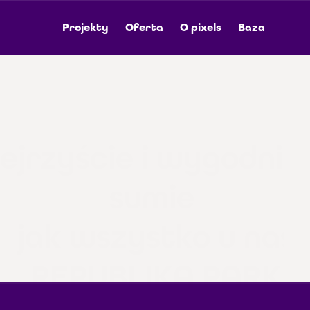
Projekty
Oferta
O pixels
Baza
ejrzyście i wygodnie -
sumie 
jak wszystko u nas
REPUBLIKA PARK