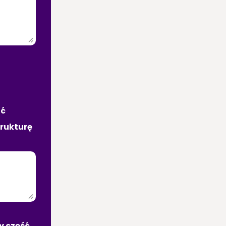
ć 
rukturę 
y część 