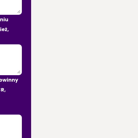
niu 
eż, 
owinny 
R, 