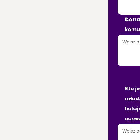
Co na
komun
GR
Kto j
młodz
hulaj
uczes