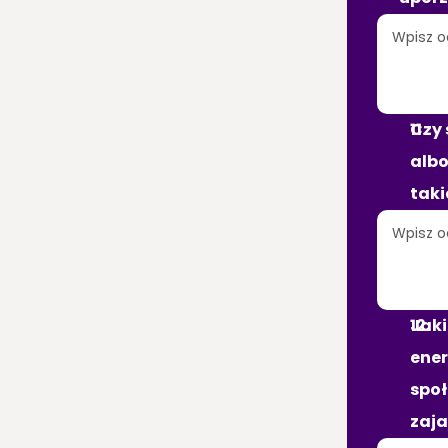
Czy 
albo
taki
Jaki
ener
społ
zaj