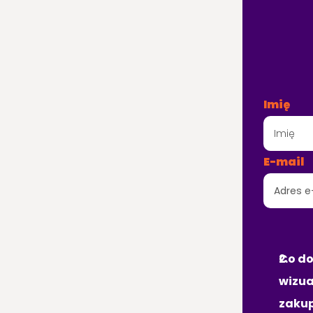
IN
Imię
E-mail
CE
Co do
wizua
zakup