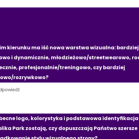
RUNEK WIZUALNY I 
RKA
im kierunku ma iść nowa warstwa wizualna: bardziej 
owo i dynamicznie, młodzieżowo/streetwearowo, rodz
ecznie, profesjonalnie/treningowo, czy bardziej 
towo/rozrywkowo?
becne logo, kolorystyka i podstawowa identyfikacja 
lika Park zostają, czy dopuszczają Państwo szersze 
ądkowanie stylu wizualnego strony?