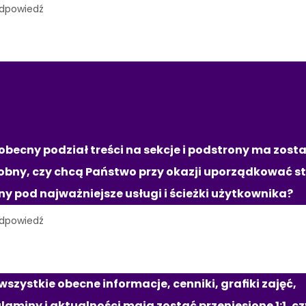
RUKTURA STRONY I 
EŚCI
obecny podział treści na sekcje i podstrony ma zosta
bny, czy chcą Państwo przy okazji uporządkować st
ny pod najważniejsze usługi i ścieżki użytkownika?
wszystkie obecne informacje, cenniki, grafiki zajęć, 
laminy i aktualności mają zostać przeniesione 1:1, cz