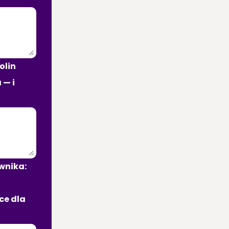
lin 
— i 
nika: 
e dla 