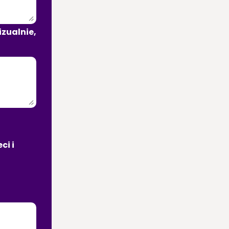
zualnie, 
i i 