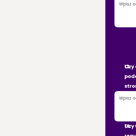
ST
TR
Czy 
podo
stro
Czy 
regu