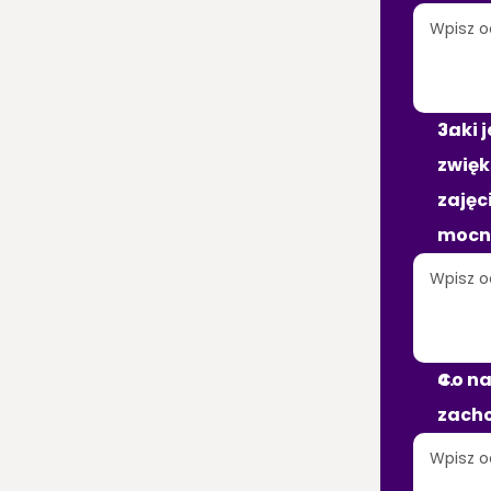
Jaki 
zwięk
zajęc
mocni
Co na
zach