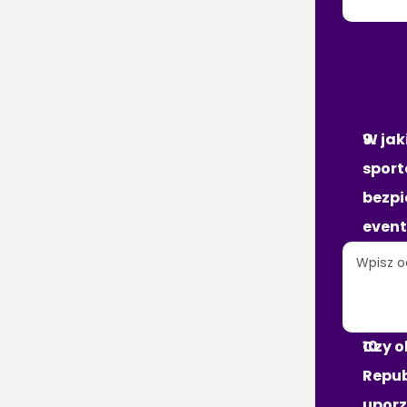
KIE
MA
W jak
sport
bezpi
even
Czy o
Repub
uporz