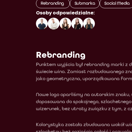
Rebranding 
Submarka
Social Media
Osoby odpowiedzialne:
Rebranding
Punktem wyjścia był rebranding marki z 
świecie wina. Zamiast rozbudowanego zna
jako geometryczna, uporządkowana form
Nowe logo oparliśmy na autorskim znaku, 
dopasowana do spokojnego, szlachetnego c
wizerunek, bez utraty związku z tym, z cz
Kolorystyka została zbudowana wokół wi
szlachetny beż rozjaśnia całość i pozwal