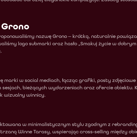
 Grono
roponowaliśmy nazwę Grono — krótką, naturalnie powiązaną
liśmy logo submarki oraz hasło „Smakuj życie w dobrym g
.
marki w social mediach, łącząc grafiki, posty zdjęciowe i
 sesjach, bieżących wydarzeniach oraz ofercie obiektu. 
k wizualny winnicy.
ktowana w minimalistycznym stylu zgodnym z rebrandingi
strzaną Winne Tarasy, wspierając cross-selling między obie