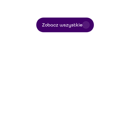
Zobacz wszystkie
- RESTAURACJA
ły drukowane
Fotografia
Reels