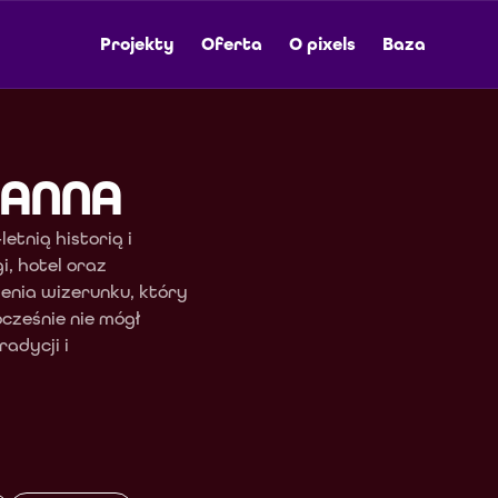
Projekty
Oferta
O pixels
Baza
 ANNA
tnią historią i 
, hotel oraz 
nia wizerunku, który 
ocześnie nie mógł 
adycji i 