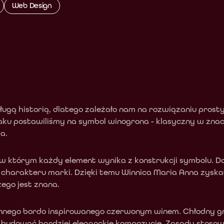
Web Design
długą historią, dlatego zależało nam na rozwiązaniu pro
ku postawiliśmy na symbol winogrona - klasyczny w znac
a.
w którym każdy element wynika z konstrukcji symbolu. Dop
harakteru marki. Dzięki temu Winnica Maria Anna zyskała
ego jest znana.
nnego bordo inspirowanego czerwonym winem. Chłodny gra
a budować bardziej eleganckie kompozycje. Zasady stosow